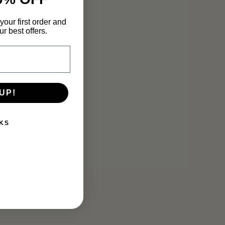
your first order and
r best offers.
UP!
KS