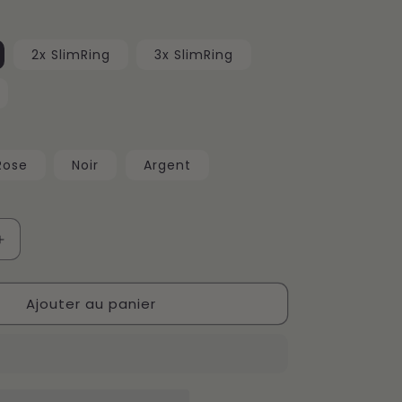
2x SlimRing
3x SlimRing
Rose
Noir
Argent
Augmenter
la
quantité
Ajouter au panier
de
SlimRing
CA