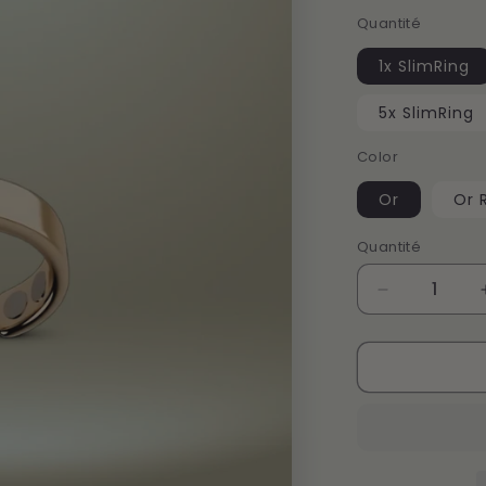
Quantité
1x SlimRing
5x SlimRing
Color
Or
Or 
Quantité
Réduire
la
quantité
de
SlimRing
CA