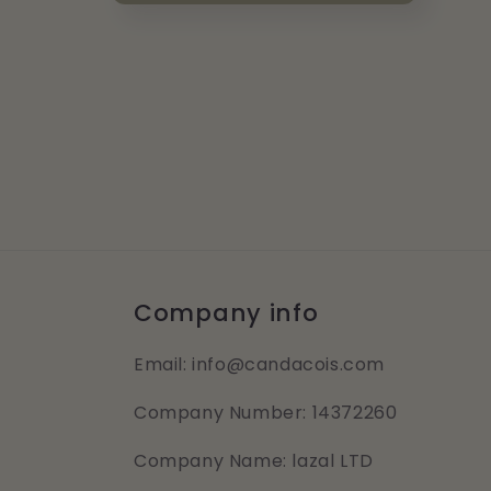
Ouvrir
le
média
16
dans
une
fenêtre
modale
Company info
Email: info@candacois.com
Company Number: 14372260
Company Name: lazal LTD